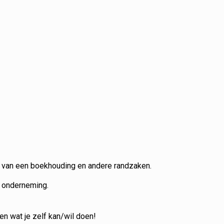
en van een boekhouding en andere randzaken.
n bij aan een effectieve onderneming.
 voor jou doen en wat je zelf kan/wil doen!